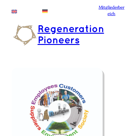
Zum
Mitgliederber
Deutsch
English
Inhalt
eich
springen
Regeneration
Pioneers