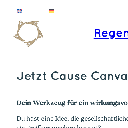
Zum
Deutsch
English
Inhalt
springen
Regen
Jetzt Cause Canva
Dein Werkzeug für ein wirkungsvol
Du hast eine Idee, die gesellschaftlic
sie greifbar machen kannst?