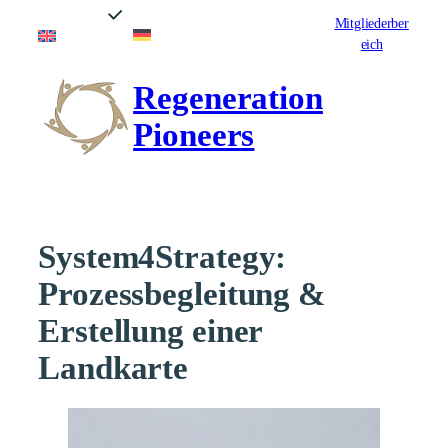
Zum
Mitgliederber
Deutsch
English
Inhalt
eich
springen
Regeneration
Pioneers
System4Strategy:
Prozessbegleitung &
Erstellung einer
Landkarte