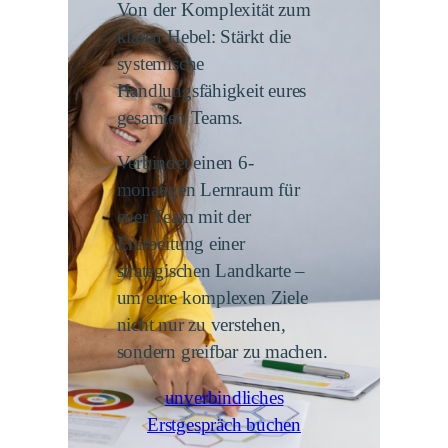
Von der Komplexität zum
klaren Hebel: Stärkt die
systemische
Handlungsfähigkeit eures
gesamten Teams.
Verbindet einen 6-
monatigen Lernraum für
euer Team mit der
Erarbeitung einer
strategischen Landkarte –
um eure komplexen Ziele
nicht nur zu verstehen,
sondern greifbar zu machen.
unverbindliches
Erstgespräch buchen