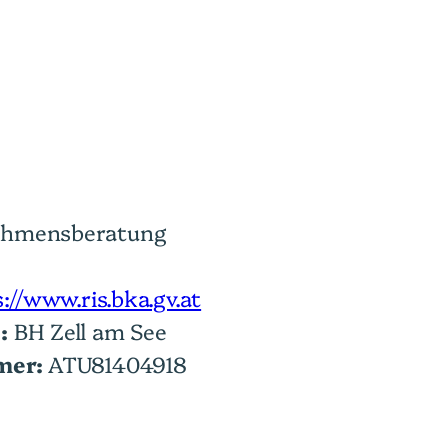
ehmensberatung
://www.ris.bka.gv.at
:
BH Zell am See
mer:
ATU81404918