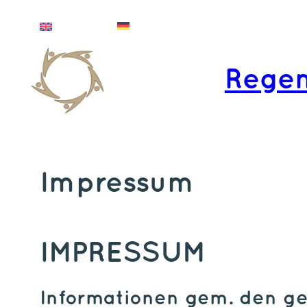
Zum
Deutsch
English
Inhalt
springen
Regen
Impressum
IMPRESSUM
Informationen gem. den ges