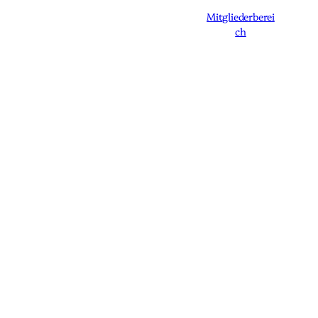
Mitgliederberei
ch
Angebot
Speakerin
Blog
Über uns