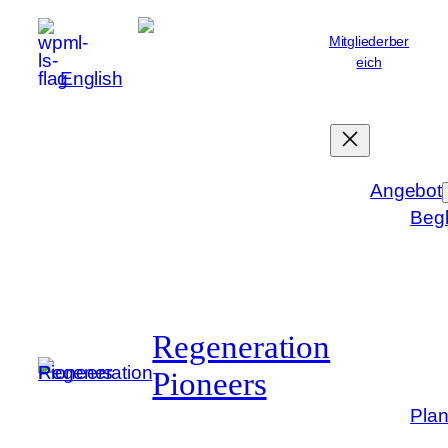
Zum
Mitgliederber
Inhalt
eich
springen
Deutsch
English
Angebot
Begl
Regeneration
Pioneers
Plan