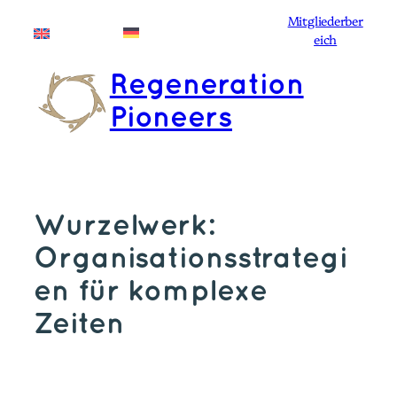
Zum
Mitgliederber
Deutsch
English
Inhalt
eich
springen
Regeneration
Pioneers
Wurzelwerk:
Organisationsstrategi
en für komplexe
Zeiten