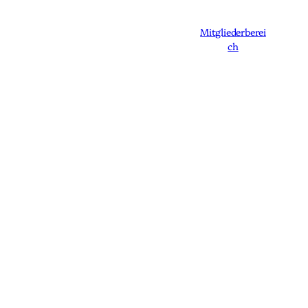
Mitgliederberei
ch
Angebot
Speakerin
Blog
Über uns