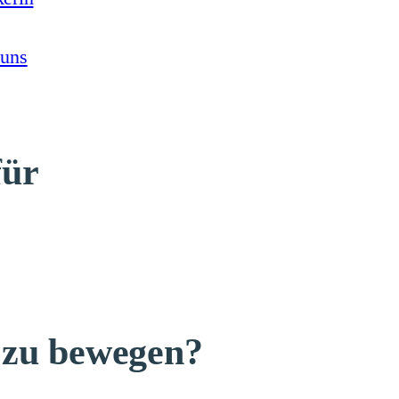
 uns
für
r zu bewegen?