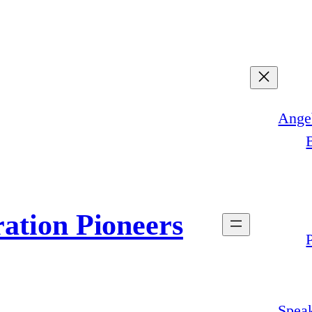
Ange
ation Pioneers
Speak