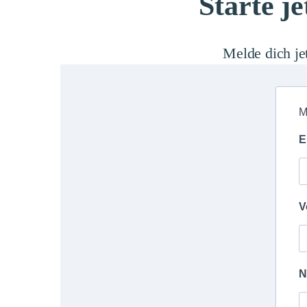
Starte j
Melde dich je
M
E
V
N